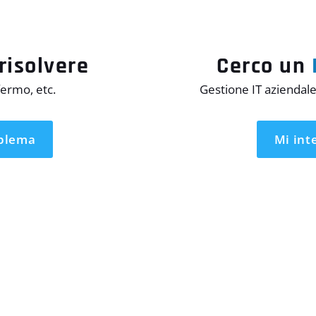
risolvere
Cerco un
fermo, etc.
Gestione IT aziendale
oblema
Mi int